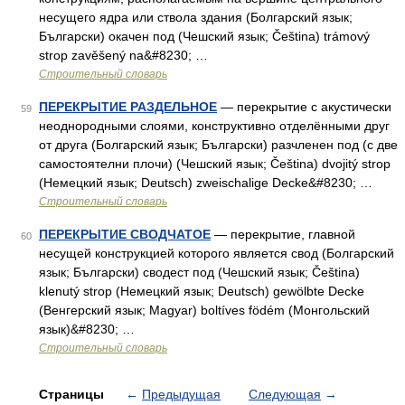
несущего ядра или ствола здания (Болгарский язык;
Български) окачен под (Чешский язык; Čeština) trámový
strop zavěšený na&#8230; …
Строительный словарь
ПЕРЕКРЫТИЕ РАЗДЕЛЬНОЕ
— перекрытие с акустически
59
неоднородными слоями, конструктивно отделёнными друг
от друга (Болгарский язык; Български) разчленен под (с две
самостоятелни плочи) (Чешский язык; Čeština) dvojitý strop
(Немецкий язык; Deutsch) zweischalige Decke&#8230; …
Строительный словарь
ПЕРЕКРЫТИЕ СВОДЧАТОЕ
— перекрытие, главной
60
несущей конструкцией которого является свод (Болгарский
язык; Български) сводест под (Чешский язык; Čeština)
klenutý strop (Немецкий язык; Deutsch) gewölbte Decke
(Венгерский язык; Magyar) boltíves födém (Монгольский
язык)&#8230; …
Строительный словарь
Страницы
←
Предыдущая
Следующая
→