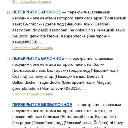
Энциклопедия техники
ПЕРЕКРЫТИЕ АРОЧНОЕ
— перекрытие, главными
53
несущими элементами которого являются арки (Болгарский
язык; Български) дъгов под (Чешский язык; Čeština)
zastropení do pasů; zastropení na obloucích (Немецкий язык;
Deutsch) gewölbte Decke; Kappendecke (Венгерский
язык;&#8230; …
Строительный словарь
ПЕРЕКРЫТИЕ БАЛОЧНОЕ
— перекрытие, главными
54
несущими элементами которого являются балки
(Болгарский язык; Български) гредов под (Чешский язык;
Čeština) trámový strop (Немецкий язык; Deutsch)
Balkendecke; Trägerdecke (Венгерский язык; Magyar)
gerendafödém (Монгольский&#8230; …
Строительный словарь
ПЕРЕКРЫТИЕ БЕЗБАЛОЧНОЕ
— перекрытие, главными
55
несущими элементами которого являются плиты, не
подкреплённые балками (Болгарский язык; Български)
безгредов [безребрен] под (Чешский язык; Čeština) hřibový