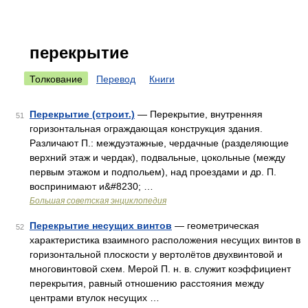
перекрытие
Толкование
Перевод
Книги
Перекрытие (строит.)
— Перекрытие, внутренняя
51
горизонтальная ограждающая конструкция здания.
Различают П.: междуэтажные, чердачные (разделяющие
верхний этаж и чердак), подвальные, цокольные (между
первым этажом и подпольем), над проездами и др. П.
воспринимают и&#8230; …
Большая советская энциклопедия
Перекрытие несущих винтов
— геометрическая
52
характеристика взаимного расположения несущих винтов в
горизонтальной плоскости у вертолётов двухвинтовой и
многовинтовой схем. Мерой П. н. в. служит коэффициент
перекрытия, равный отношению расстояния между
центрами втулок несущих …