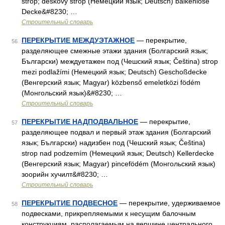
strop; deskový strop (Немецкий язык; Deutsch) balkenlose
Decke&#8230; …
Строительный словарь
ПЕРЕКРЫТИЕ МЕЖДУЭТАЖНОЕ
— перекрытие,
56
разделяющее смежные этажи здания (Болгарский язык;
Български) междуетажен под (Чешский язык; Čeština) strop
mezi podlažími (Немецкий язык; Deutsch) Geschoßdecke
(Венгерский язык; Magyar) közbenső emeletközi födém
(Монгольский язык)&#8230; …
Строительный словарь
ПЕРЕКРЫТИЕ НАДПОДВАЛЬНОЕ
— перекрытие,
57
разделяющее подвал и первый этаж здания (Болгарский
язык; Български) надизбен под (Чешский язык; Čeština)
strop nad podzemím (Немецкий язык; Deutsch) Kellerdecke
(Венгерский язык; Magyar) pincefödém (Монгольский язык)
зоорийн хучилт&#8230; …
Строительный словарь
ПЕРЕКРЫТИЕ ПОДВЕСНОЕ
— перекрытие, удерживаемое
58
подвесками, прикрепляемыми к несущим балочным
конструкциям, располагаемым на вершине центрального